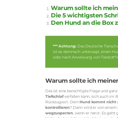
Warum sollte ich mei
Die 5 wichtigsten Sch
Den Hund an die Box z
*** Achtung:
Das Deutsche Tierschu
ist es demnach untersagt, einen Hun
oder nach Anweisung von Tierärzt*i
Warum sollte ich meine
Das ist eine berechtigte Frage und ganz k
Tiefschlaf
verfallen kann, sich auch im
Rückzugsort. Dein
Hund kommt nicht 
kontrollieren
? Dann wird er von einem
wegzusperren
, wenn er nervt. Es geht