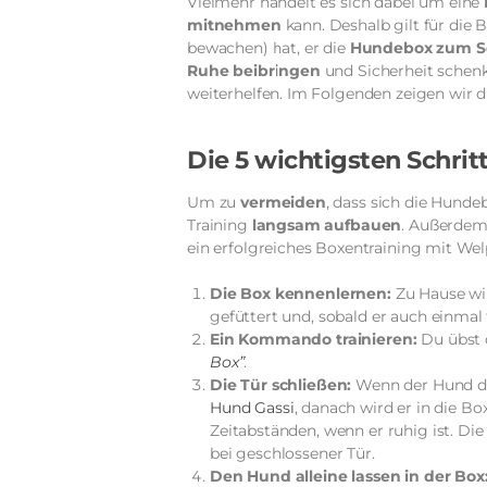
Vielmehr handelt es sich dabei um eine
mitnehmen
kann. Deshalb gilt für die 
bewachen) hat, er die
Hundebox zum S
Ruhe beibringen
und Sicherheit schen
weiterhelfen. Im Folgenden zeigen wir d
Die 5 wichtigsten Schri
Um zu
vermeiden
, dass sich die Hund
Training
langsam aufbauen
. Außerdem
ein erfolgreiches Boxentraining mit Wel
Die Box kennenlernen:
Zu Hause wir
gefüttert und, sobald er auch einmal f
Ein Kommando trainieren:
Du übst 
Box”
.
Die Tür schließen:
Wenn der Hund die
Hund Gassi
, danach wird er in die B
Zeitabständen, wenn er ruhig ist. D
bei geschlossener Tür.
Den Hund alleine lassen in der Box