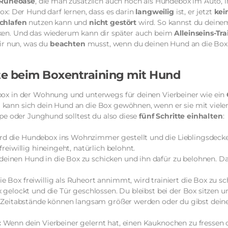
Ruheoase
, die man zusätzlich auch noch als Hundebox im Auto, 
Box: Der Hund darf lernen, dass es darin
langweilig
ist, er jetzt
kei
chlafen
nutzen kann und
nicht gestört
wird. So kannst du deine
ken. Und das wiederum kann dir später auch beim
Alleinseins-Tr
ir nun, was du
beachten
musst, wenn du deinen Hund an die Box
tte beim Boxentraining mit Hund
ebox in der Wohnung und unterwegs für deinen Vierbeiner wie ein
 kann sich dein Hund an die Box gewöhnen, wenn er sie mit viel
pe oder Junghund solltest du also diese
fünf Schritte einhalten
:
d die Hundebox ins Wohnzimmer gestellt und die Lieblingsdecke
reiwillig hineingeht, natürlich belohnt.
deinen Hund in die Box zu schicken und ihn dafür zu belohnen. 
 Box freiwillig als Ruheort annimmt, wird trainiert die Box zu sc
ox gelockt und die Tür geschlossen. Du bleibst bei der Box sitzen
ie Zeitabstände können langsam größer werden oder du gibst de
:
Wenn dein Vierbeiner gelernt hat, einen Kauknochen zu fressen 