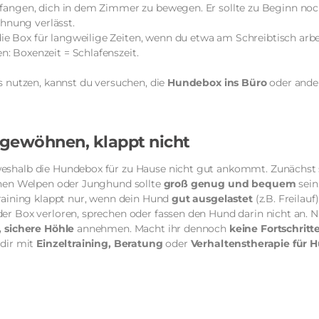
nfangen, dich in dem Zimmer zu bewegen. Er sollte zu Beginn noc
nung verlässt.
ie Box für langweilige Zeiten, wenn du etwa am Schreibtisch arb
: Boxenzeit = Schlafenszeit.
s nutzen, kannst du versuchen, die
Hundebox ins Büro
oder ande
 gewöhnen, klappt nicht
eshalb die Hundebox für zu Hause nicht gut ankommt. Zunächst s
inen Welpen oder Junghund sollte
groß genug und bequem
sein
training klappt nur, wenn dein Hund
gut ausgelastet
(z.B. Freilauf
er Box verloren, sprechen oder fassen den Hund darin nicht an. N
 sichere Höhle
annehmen. Macht ihr dennoch
keine Fortschritt
dir mit
Einzeltraining, Beratung
oder
Verhaltenstherapie für