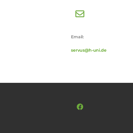
Email:
servus@h-uni.de