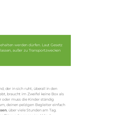
gehalten werden dürfen. Laut Gesetz
 lassen, außer zu Transportzwecken
nd, der in sich ruht, überall in den
lebt, braucht im Zweifel keine Box als
ir oder muss die Kinder ständig
rum, deinen pelzigen Begleiter einfach
ssen
, über viele Stunden am Tag.