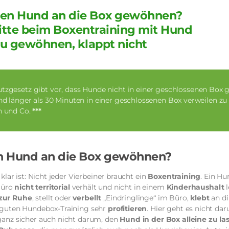
nen Hund an die Box gewöhnen?
ritte beim Boxentraining mit Hund
u gewöhnen, klappt nicht
tzgesetz gibt vor, dass Hunde nicht in einer geschlossenen Box 
d länger als 30 Minuten in einer geschlossenen Box verweilen zu
n und Co.
***
n Hund an die Box gewöhnen?
lar ist: Nicht jeder Vierbeiner braucht ein
Boxentraining
. Ein Hu
 Büro
nicht territorial
verhält und nicht in einem
Kinderhaushalt
zur Ruhe
, stellt oder
verbellt
„Eindringlinge“ im Büro,
klebt
an d
 guten Hundebox-Training sehr
profitieren
. Hier geht es nicht da
 ganz sicher auch nicht darum, den
Hund in der Box alleine zu la