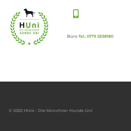
Büro
Tel.:
0179 5338180
© 2020 HUni - Die Münchner Hunde-Uni