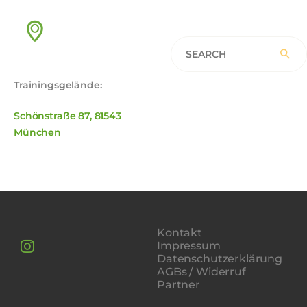
Trainingsgelände:
Schönstraße 87, 81543
München
Kontakt
Impressum
Datenschutzerklärung
AGBs / Widerruf
Partner