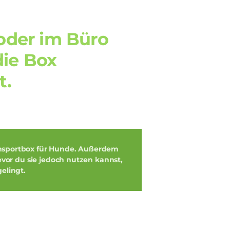
 oder im Büro
die Box
t.
nsportbox für Hunde
. Außerdem
evor du sie jedoch nutzen kannst,
elingt.