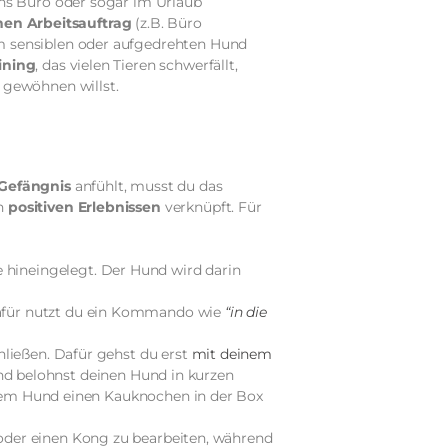
ins Büro oder sogar im Urlaub
nen Arbeitsauftrag
(z.B. Büro
m sensiblen oder aufgedrehten Hund
aining
, das vielen Tieren schwerfällt,
 gewöhnen willst.
Gefängnis
anfühlt, musst du das
en
positiven Erlebnissen
verknüpft. Für
 hineingelegt. Der Hund wird darin
Dafür nutzt du ein Kommando wie
“in die
hließen. Dafür gehst du erst
mit deinem
 und belohnst deinen Hund in kurzen
inem Hund einen Kauknochen in der Box
oder einen Kong zu bearbeiten, während