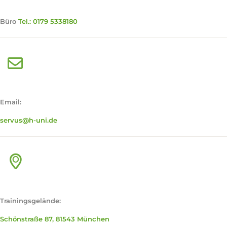
Büro
Tel.:
0179 5338180
Email:
servus@h-uni.de
Trainingsgelände:
Schönstraße 87, 81543 München