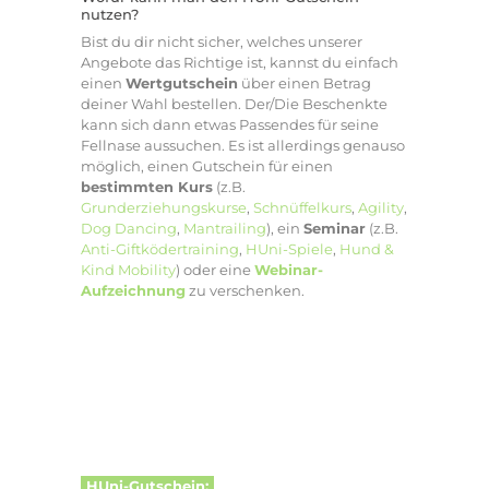
nutzen?
Bist du dir nicht sicher, welches unserer
Angebote das Richtige ist, kannst du einfach
einen
Wertgutschein
über einen Betrag
deiner Wahl bestellen. Der/Die Beschenkte
kann sich dann etwas Passendes für seine
Fellnase aussuchen. Es ist allerdings genauso
möglich, einen Gutschein für einen
bestimmten Kurs
(z.B.
Grunderziehungskurse
,
Schnüffelkurs
,
Agility
,
Dog Dancing
,
Mantrailing
), ein
Seminar
(z.B.
Anti-Giftködertraining
,
HUni-Spiele
,
Hund &
Kind Mobility
) oder eine
Webinar-
Aufzeichnung
zu verschenken.
HUni-Gutschein: