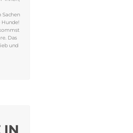
n Sachen
e Hunde!
bekommst
re. Das
ieb und
 IN