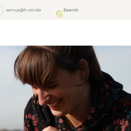
servus@h-uni.de