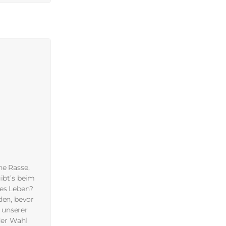
he Rasse,
ibt’s beim
mes Leben?
den, bevor
 unserer
der Wahl