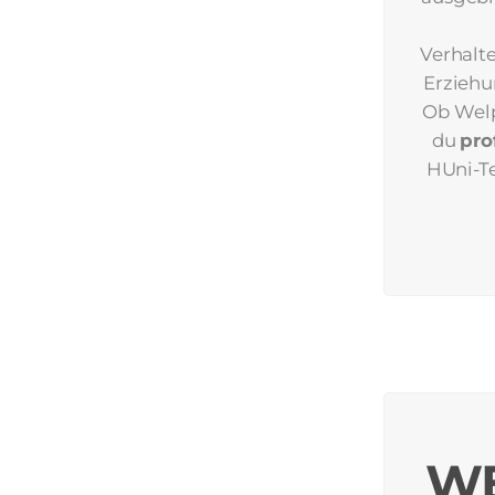
Verhalte
Erziehu
Ob Welp
du
pro
HUni-Te
WE