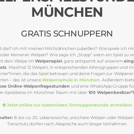
MÜNCHEN
GRATIS SCHNUPPERN
t darf ich mit meinen Milchzähnchen zubeißen? Wie spiele ich m
oder kleineren Welpen? Wie sage ich „Stopp” wenn ein Spiel zu wi
ernt dein Welpe im
Welpenspiel
, ganz entspannt auf unserem
ein
atz
. Maximal 12 Welpen, in entsprechenden Altersgruppen und m
ainer*innen, die das Spiel betreuen und deine Fragen zur Welpene
ten – das ist unsere
Welpenschule in München
. Außerdem biete
lose Online-Welpenfragestunden
und eine WhatsApp-Gruppe für
n-Spieldates im Münchner Raum mit über
100 Welpenbesitzer*
Jetzt online zur kostenlosen Schnupperstunde anmelden
alter:
8. bis ca. 20. Lebenswoche; unsichere Welpen oder Welpe
Tierschutz dürfen nach Absprache auch länger teilnehmen