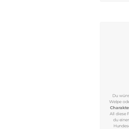
Du wünsc
Welpe ode
Charakte
All diese
du eine
Hundes