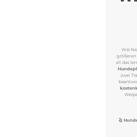
Wie fes
größeren 
all das l
Hundepl
zwei Tr
beantwor
kosten
Welpe
Hunde