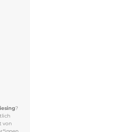
iesing
?
tlich
t von
r*innen,