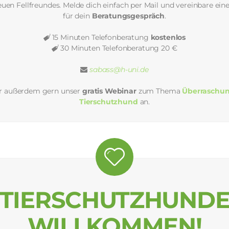
euen Fellfreundes. Melde dich einfach per Mail und vereinbare ein
für dein
Beratungsgespräch
.
15 Minuten Telefonberatung
kostenlos
30 Minuten Telefonberatung 20 €
sabass@h-uni.de
ir außerdem gern unser
gratis Webinar
zum Thema
Überraschu
Tierschutzhund
an.
TIERSCHUTZHUND
WILLKOMMEN!