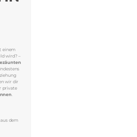
it einem
ld wird? –
gezäunten
indestens
rziehung
n wir dir
 private
innen
.
n aus dem